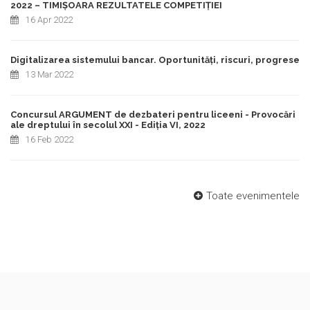
2022 – TIMIȘOARA REZULTATELE COMPETIȚIEI
16 Apr 2022
Digitalizarea sistemului bancar. Oportunități, riscuri, progrese
13 Mar 2022
Concursul ARGUMENT de dezbateri pentru liceeni - Provocări
ale dreptului în secolul XXI - Ediția VI, 2022
16 Feb 2022
Toate evenimentele