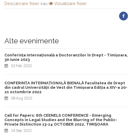
Descarcare fisier
sau
Vizualizare fisier
Alte evenimente
Conferința Internațională a Doctoranzilor în Drept - Timișoara,
30 iunie 2023
02 Feb 2023
CONFERINȚA INTERNAȚIONALĂ BIENALĂ Facultatea de Drept
din cadrul Universității de Vest din Timișoara Ediția a XIV-a 20-
21 octombrie 2022
08 Aug 2022
Call for Papers: 6th CEENELS CONFERENCE - Emerging
Concepts in Legal Studies and the Blurring of the Public-
Private Distinction 13-14 OCTOBER 2022, TIMIȘOARA
24 Sep 2022