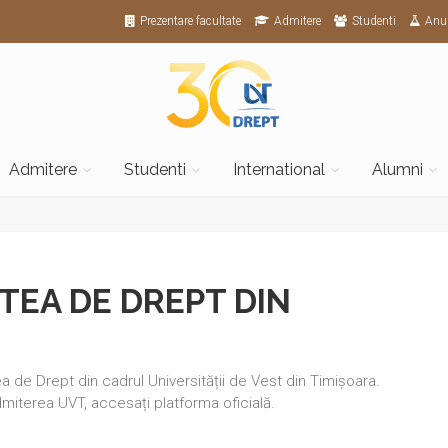
Prezentare facultate
Admitere
Studenti
Anu
Admitere
Studenti
International
Alumni
TEA DE DREPT DIN
a de Drept din cadrul Universității de Vest din Timișoara.
dmiterea UVT, accesați platforma oficială.