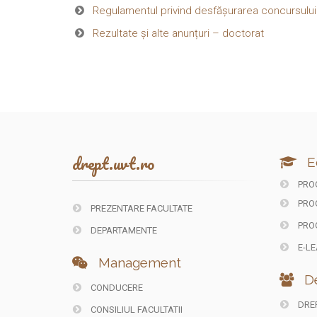
Regulamentul privind desfășurarea concursulu
Rezultate și alte anunțuri – doctorat
drept.uvt.ro
E
PROG
PRO
PREZENTARE FACULTATE
PRO
DEPARTAMENTE
E-LE
Management
De
CONDUCERE
DREP
CONSILIUL FACULTATII