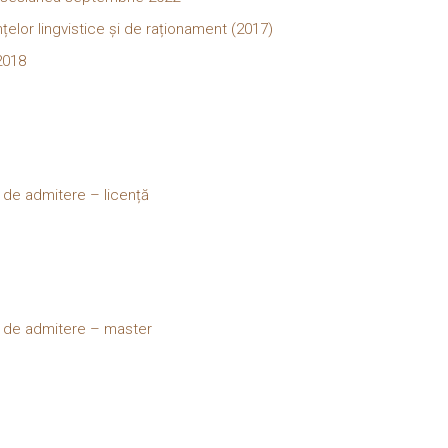
lor lingvistice și de raționament (2017)
2018
 de admitere – licență
i de admitere – master