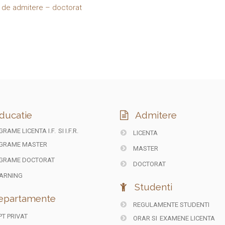
i de admitere – doctorat
ducatie
Admitere
RAME LICENTA I.F.
SI I.F.R.
LICENTA
GRAME MASTER
MASTER
GRAME DOCTORAT
DOCTORAT
ARNING
Studenti
partamente
REGULAMENTE STUDENTI
T PRIVAT
ORAR SI
EXAMENE LICENTA