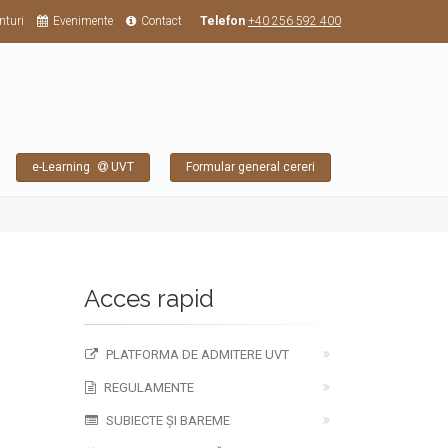
nturi
Evenimente
Contact
Telefon
+40 256 592 400
e-Learning
UVT
Formular general cereri
Acces rapid
PLATFORMA DE ADMITERE UVT
REGULAMENTE
SUBIECTE ȘI BAREME