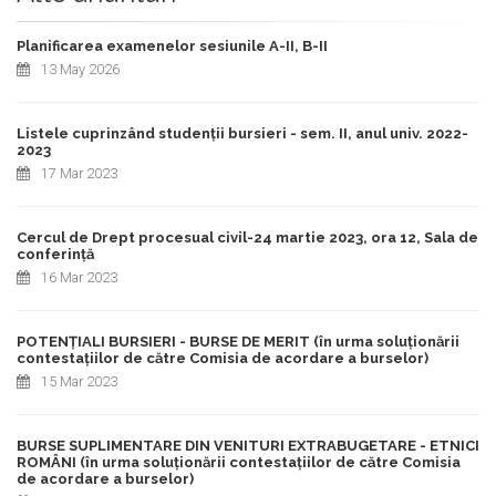
Planificarea examenelor sesiunile A-II, B-II
13 May 2026
Listele cuprinzând studenții bursieri - sem. II, anul univ. 2022-
2023
17 Mar 2023
Cercul de Drept procesual civil-24 martie 2023, ora 12, Sala de
conferință
16 Mar 2023
POTENȚIALI BURSIERI - BURSE DE MERIT (în urma soluționării
contestațiilor de către Comisia de acordare a burselor)
15 Mar 2023
BURSE SUPLIMENTARE DIN VENITURI EXTRABUGETARE - ETNICI
ROMÂNI (în urma soluționării contestațiilor de către Comisia
de acordare a burselor)