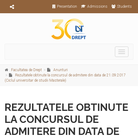
Presentation
Admissions
Students
Toggle
navigati
Facultatea de Drept
Anunturi
Rezultatele obtinute la concursul de admitere din data de 21.09.2017
(Ciclul universitar de studii Masterale)
REZULTATELE OBTINUTE
LA CONCURSUL DE
ADMITERE DIN DATA DE