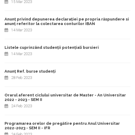
15 Mar 2023
Anunț privind depunerea declarației pe propria răspundere si
anunț referitor la colectarea conturilor IBAN
14 Mar 2023
Listele cuprinzând studenții potențiali bursieri
14 Mar 2023
Anunț Ref. burse studenți
28 Feb 2023
Orarul aferent ciclului universitar de Master - An Universitar
2022 - 2023 - SEM II
24 Feb 2023
Programarea orelor de pregătire pentru Anul Universitar
2022-2023 - SEM II - IFR
24 Feb 2023