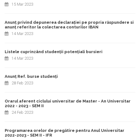
15 Mar 2023
Anunț privind depunerea declarației pe propria răspundere si
anunț referitor la colectarea conturilor IBAN
14 Mar 2023
Listele cuprinzând studenții potențiali bursieri
14 Mar 2023
Anunț Ref. burse studenți
28 Feb 2023
Orarul aferent ciclului universitar de Master - An Universitar
2022 - 2023 - SEM II
24 Feb 2023
Programarea orelor de pregătire pentru Anul Universitar
2022-2023 - SEM II - IFR