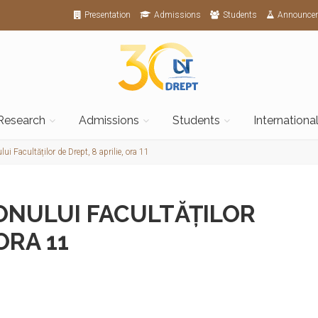
Presentation
Admissions
Students
Announce
Research
Admissions
Students
Internationa
ui Facultăților de Drept, 8 aprilie, ora 11
ONULUI FACULTĂȚILOR
ORA 11