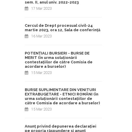
sem. II, anul univ. 2022-2023
17 Mar 2023
Cercul de Drept procesual civil-24
martie 2023, ora 12, Sala de conferință
16 Mar 2023
POTENȚIALI BURSIERI - BURSE DE
MERIT (în urma soluționării
contestațiilor de către Comisia de
acordare a burselor)
15 Mar 2023
BURSE SUPLIMENTARE DIN VENITURI
EXTRABUGETARE - ETNICI ROMÂNI (în
urma soluționării contestațiilor de
către Comisia de acordare a burselor)
15 Mar 2023
Anunț privind depunerea declarației
pe propria răspundere si anunț