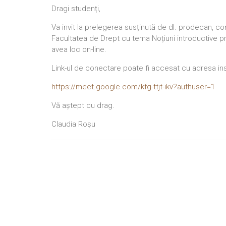
Dragi studenți,
Va invit la prelegerea susținută de dl. prodecan, con
Facultatea de Drept cu tema Noțiuni introductive priv
avea loc on-line.
Link-ul de conectare poate fi accesat cu adresa inst
https://meet.google.com/kfg-ttjt-ikv?authuser=1
Vă aștept cu drag.
Claudia Roșu