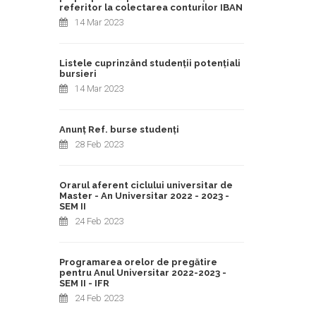
referitor la colectarea conturilor IBAN
14 Mar 2023
Listele cuprinzând studenții potențiali
bursieri
14 Mar 2023
Anunț Ref. burse studenți
28 Feb 2023
Orarul aferent ciclului universitar de
Master - An Universitar 2022 - 2023 -
SEM II
24 Feb 2023
Programarea orelor de pregătire
pentru Anul Universitar 2022-2023 -
SEM II - IFR
24 Feb 2023