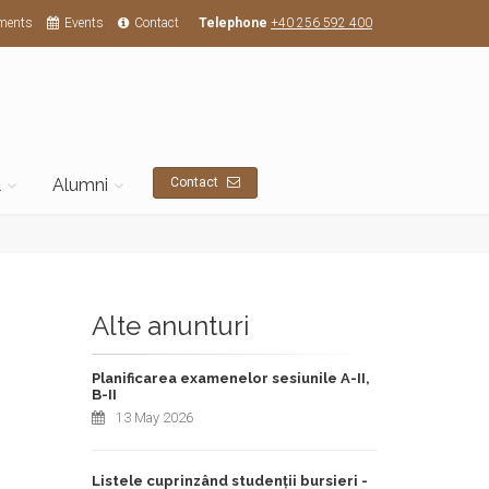
ments
Events
Contact
Telephone
+40 256 592 400
l
Alumni
Contact
Alte anunturi
Planificarea examenelor sesiunile A-II,
B-II
13 May 2026
Listele cuprinzând studenții bursieri -