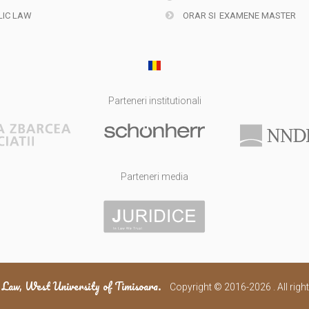
IC LAW
ORAR SI
EXAMENE MASTER
Parteneri institutionali
Parteneri media
 Law, West University of Timisoara.
Copyright © 2016-2026 . All right