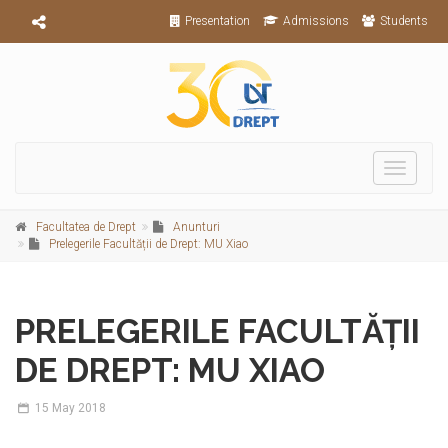
Presentation
Admissions
Students
Toggle
navigati
Facultatea de Drept
Anunturi
Prelegerile Facultății de Drept: MU Xiao
PRELEGERILE FACULTĂȚII
DE DREPT: MU XIAO
15
May 2018