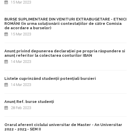
15 Mar 2023
BURSE SUPLIMENTARE DIN VENITURI EXTRABUGETARE - ETNICI
ROMÂNI (în urma soluționării contestațiilor de către Comisia
de acordare a burselor)
15 Mar 2023
Anunț privind depunerea declarației pe propria răspundere si
anunț referitor la colectarea conturilor IBAN
14 Mar 2023
Listele cuprinzând studenții potențiali bursieri
14 Mar 2023
Anunț Ref. burse studenți
28 Feb 2023
Orarul aferent ciclului universitar de Master - An Universitar
2022 - 2023 - SEM II