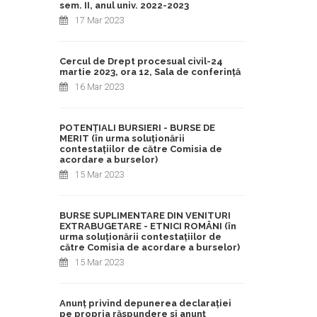
sem. II, anul univ. 2022-2023
17 Mar 2023
Cercul de Drept procesual civil-24
martie 2023, ora 12, Sala de conferință
16 Mar 2023
POTENȚIALI BURSIERI - BURSE DE
MERIT (în urma soluționării
contestațiilor de către Comisia de
acordare a burselor)
15 Mar 2023
BURSE SUPLIMENTARE DIN VENITURI
EXTRABUGETARE - ETNICI ROMÂNI (în
urma soluționării contestațiilor de
către Comisia de acordare a burselor)
15 Mar 2023
Anunț privind depunerea declarației
pe propria răspundere si anunț