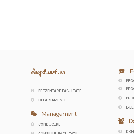
drept.uvt.ro
E
PROG
PRO
PREZENTARE FACULTATE
PRO
DEPARTAMENTE
E-LE
Management
De
CONDUCERE
DREP
CONSILIUL FACULTATII