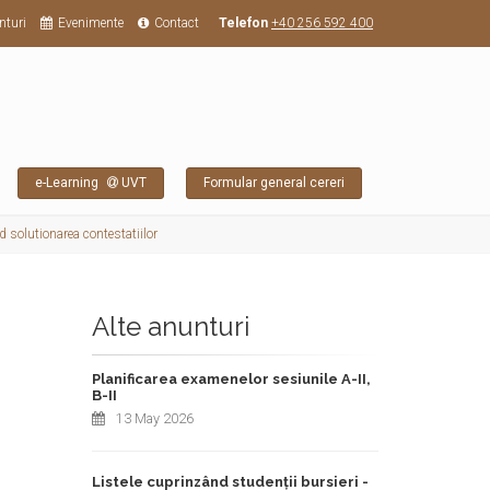
nturi
Evenimente
Contact
Telefon
+40 256 592 400
e-Learning
UVT
Formular general cereri
d solutionarea contestatiilor
Alte anunturi
Planificarea examenelor sesiunile A-II,
B-II
13 May 2026
Listele cuprinzând studenții bursieri -