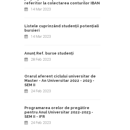
referitor la colectarea conturilor IBAN
14 Mar 2023
Listele cuprinzând studenții potențiali
bursieri
14 Mar 2023
Anunț Ref. burse studenți
28 Feb 2023
Orarul aferent ciclului universitar de
Master - An Universitar 2022 - 2023 -
SEM II
24 Feb 2023
Programarea orelor de pregătire
pentru Anul Universitar 2022-2023 -
SEM II - IFR
24 Feb 2023