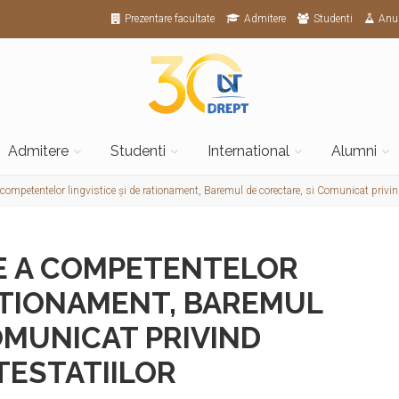
Prezentare facultate
Admitere
Studenti
Anu
Admitere
Studenti
International
Alumni
 competentelor lingvistice și de rationament, Baremul de corectare, si Comunicat privin
E A COMPETENTELOR
RATIONAMENT, BAREMUL
OMUNICAT PRIVIND
ESTATIILOR