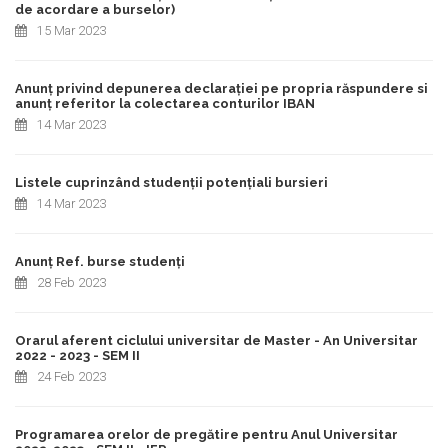
de acordare a burselor)
15 Mar 2023
Anunț privind depunerea declarației pe propria răspundere si
anunț referitor la colectarea conturilor IBAN
14 Mar 2023
Listele cuprinzând studenții potențiali bursieri
14 Mar 2023
Anunț Ref. burse studenți
28 Feb 2023
Orarul aferent ciclului universitar de Master - An Universitar
2022 - 2023 - SEM II
24 Feb 2023
Programarea orelor de pregătire pentru Anul Universitar