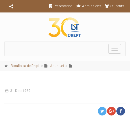
Presentation
Admissions
Students
Toggle
navigati
Facultatea de Drept
Anunturi
31
Dec 1969