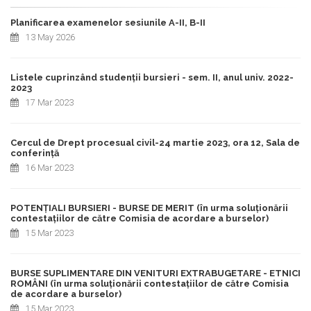
Planificarea examenelor sesiunile A-II, B-II
13 May 2026
Listele cuprinzând studenții bursieri - sem. II, anul univ. 2022-
2023
17 Mar 2023
Cercul de Drept procesual civil-24 martie 2023, ora 12, Sala de
conferință
16 Mar 2023
POTENȚIALI BURSIERI - BURSE DE MERIT (în urma soluționării
contestațiilor de către Comisia de acordare a burselor)
15 Mar 2023
BURSE SUPLIMENTARE DIN VENITURI EXTRABUGETARE - ETNICI
ROMÂNI (în urma soluționării contestațiilor de către Comisia
de acordare a burselor)
15 Mar 2023