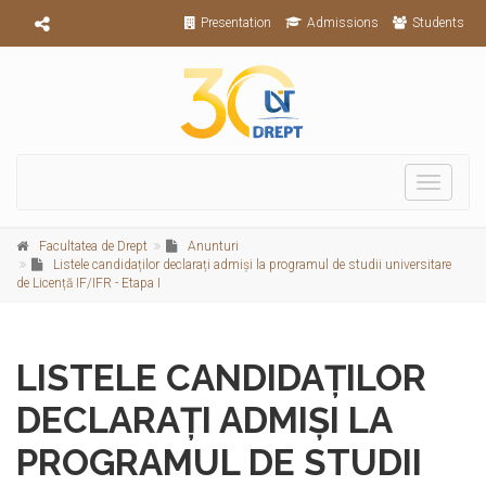
Presentation
Admissions
Students
Toggle
navigati
Facultatea de Drept
Anunturi
Listele candidaților declarați admiși la programul de studii universitare
de Licență IF/IFR - Etapa I
LISTELE CANDIDAȚILOR
DECLARAȚI ADMIȘI LA
PROGRAMUL DE STUDII