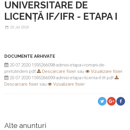
UNIVERSITARE DE
LICENȚĂ IF/IFR - ETAPA I
20
Jul 2020
DOCUMENTE ARHIVATE
20 07 2020 1595266098-admisi-etapa-i-romani-de-
pretutindeni.pdf
Descarcare fisier
sau
Vizualizare fisier
20 07 2020 1595266099-admisi-etapa-i-licenta-if-ifr.pdf
Descarcare fisier
sau
Vizualizare fisier
Alte anunturi